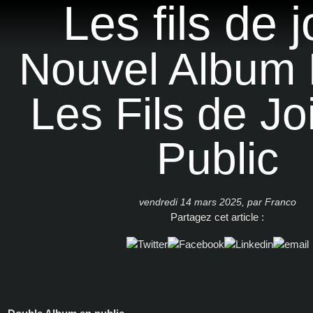
Les fils de j
Discographie
Nouvel Album L
Presse
Vidéos
Les Fils de Jo
Photos
Public
Textes & partitions
vendredi 14 mars 2025
,
par
Franco
Partagez cet article :