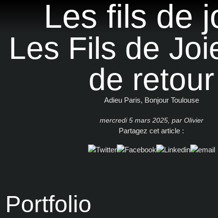
Les fils de j
Discographie
Les Fils de Joi
Presse
Vidéos
de retour
Photos
Adieu Paris, Bonjour Toulouse
Textes & partitions
mercredi 5 mars 2025
,
par
Olivier
Partagez cet article :
Portfolio