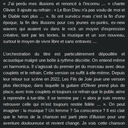
« J’ai perdu mes illusions et renoncé à l’inconnu … » chante
Olivier. Il ajoute au refrain : « Le Bon Dieu n’a pas voulu de moi et
le Diable non plus … ». Ils ont survécu mais c’est la fin d’une
époque, la fin des illusions pour ces jeunes ex-punks, ex-new
wavers qui avaient vu dans le rock un moyen d’expression
créative, tant par les textes, la musique et un son nouveau,
surtout le moyen de vivre libre et sans entraves …
L’orchestration du titre est particulièrement dépouillée et
acoustique malgré une boîte à rythme discrète. On entend même
un harmonica. Il s’agissait du premier jet du morceau avec deux
couplets et le refrain. Cette version se suffit à elle-même. Depuis
leur retour sur scène en 2022, Les Fils de Joie joue une version
plus électrique, dans laquelle la guitare d’Olivier prend plus de
place, avec trois couplets et toujours ce refrain que le public aime
à reprendre à tue-tête. Il se termine par : « alors je suis revenu
retrouver celle qui m’est toujours restée fidèle … ». On peut
imaginer : la musique ? Un femme ? Sa conscience ? Il est clair
que le héros de la chanson est parti plein d’illusion pour une
aventure douloureuse et revient changé. Je vois cette chanson