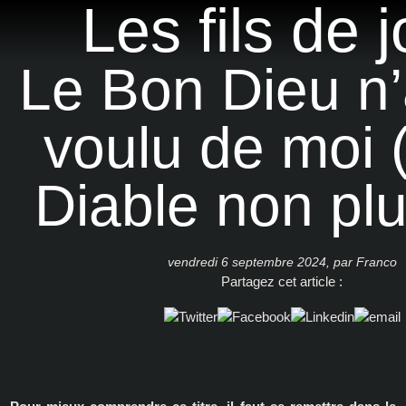
Les fils de j
Discographie
Le Bon Dieu n
Presse
Vidéos
voulu de moi (
Photos
Diable non pl
Textes & partitions
vendredi 6 septembre 2024
,
par
Franco
Partagez cet article :