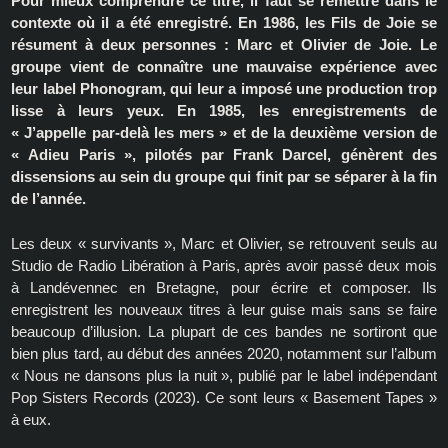
Pour mieux comprendre ce titre, il faut se remettre dans le
contexte où il a été enregistré. En 1986, les Fils de Joie se
résument à deux personnes : Marc et Olivier de Joie. Le
groupe vient de connaître une mauvaise expérience avec
leur label Phonogram, qui leur a imposé une production trop
lisse à leurs yeux. En 1985, les enregistrements de
« J’appelle par-delà les mers » et de la deuxième version de
« Adieu Paris », pilotés par Frank Darcel, génèrent des
dissensions au sein du groupe qui finit par se séparer à la fin
de l’année.
Les deux « survivants », Marc et Olivier, se retrouvent seuls au
Studio de Radio Libération à Paris, après avoir passé deux mois
à Landévennec en Bretagne, pour écrire et composer. Ils
enregistrent les nouveaux titres à leur guise mais sans se faire
beaucoup d’illusion. La plupart de ces bandes ne sortiront que
bien plus tard, au début des années 2020, notamment sur l’album
« Nous ne dansons plus la nuit », publié par le label indépendant
Pop Sisters Records (2023). Ce sont leurs « Basement Tapes »
à eux.